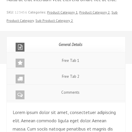
SKU:
123456
Categories:
Product Category 1
,
Product Category 2
,
Sub
Product Category
,
Sub Product Category 2
General Details
Free Tab 1
Free Tab 2
Comments
Lorem ipsum dolor sit amet, consectetuer adipiscing
elit. Aenean commodo ligula eget dolor. Aenean
massa. Cum sociis natoque penatibus et magnis dis